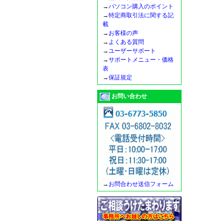
→
パソコン購入のポイント
→
特定商取引法に関する記
載
→
お客様の声
→
よくある質問
→
ユーザーサポート
→
サポートメニュー・価格
表
→
保証規定
お問い合わせ
→
お問合わせ送信フォーム