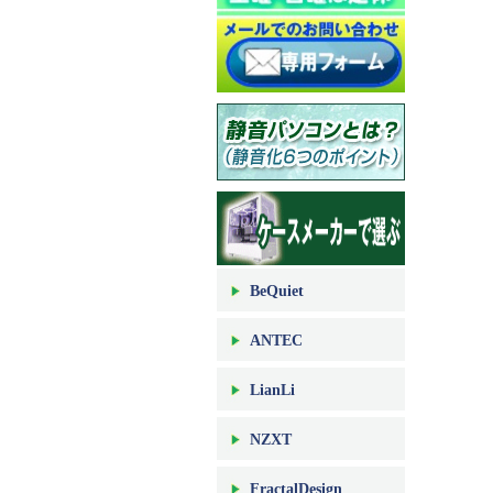
BeQuiet
ANTEC
LianLi
NZXT
FractalDesign