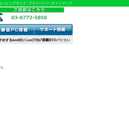
ョッピングガイド
|
プライバシー
|
サイトマップ
intel(R) Core(TM)i7搭載BTOパソコン
い。