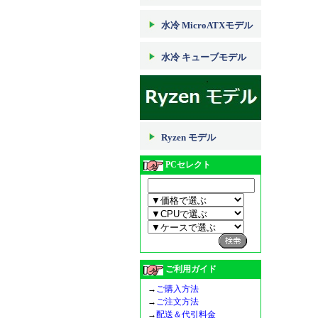
水冷 MicroATXモデル
水冷 キューブモデル
Ryzen モデル
PCセレクト
ご利用ガイド
→
ご購入方法
→
ご注文方法
→
配送＆代引料金