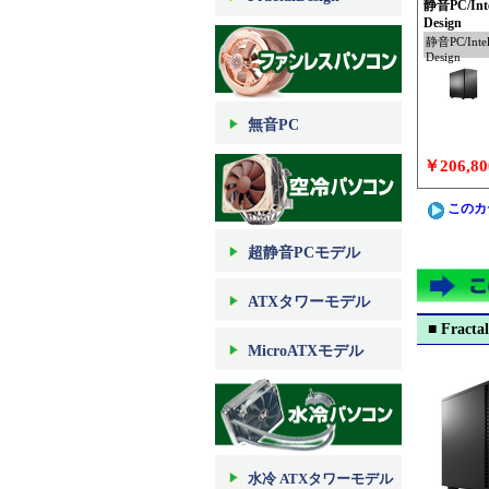
静音PC/Intel
Design
静音PC/Intel 
Design
無音PC
￥206,80
このカ
超静音PCモデル
ATXタワーモデル
■ Fracta
MicroATXモデル
水冷 ATXタワーモデル