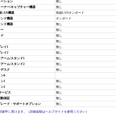
ネーション
無し
ーナー/キャプチャー機器
無し
線LAN機器
有線LANオンボード
ウンド機器
オンボード
ウンド機器
無し
カー
無し
ード
無し
無し
レイ1
無し
レイ2
無し
アーム/スタンド1
無し
アーム/スタンド2
無し
ンデスク
無し
ン6
ン1
無し
ン2
無し
サービス
無し
完動保証
無し
グレード・サポートオプション
無し
は別途申し受けます。（詳細金額はヘルプガイドを参照ください）