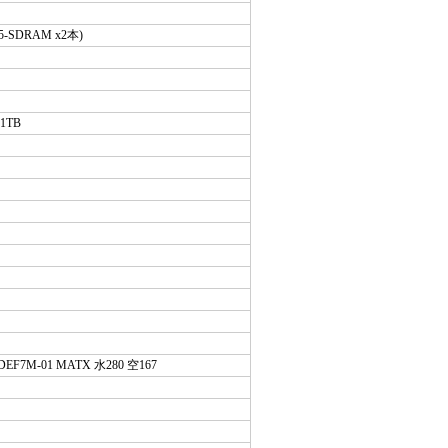
R5-SDRAM x2本)
 1TB
FD-C-DEF7M-01 MATX 水280 空167