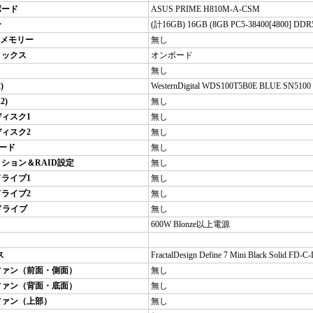
ボード
ASUS PRIME H810M-A-CSM
ー
(計16GB) 16GB (8GB PC5-38400[4800] DD
EDメモリー
無し
ィックス
オンボード
無し
)
WesternDigital WDS100T5B0E BLUE SN5100
2)
無し
ィスク1
無し
ィスク2
無し
ボード
無し
ション＆RAID設定
無し
ライブ1
無し
ライブ2
無し
chドライブ
無し
600W Blonze以上電源
ス
FractalDesign Define 7 Mini Black Solid 
ファン（前面・側面）
無し
ファン（背面・底面）
無し
ファン（上部）
無し