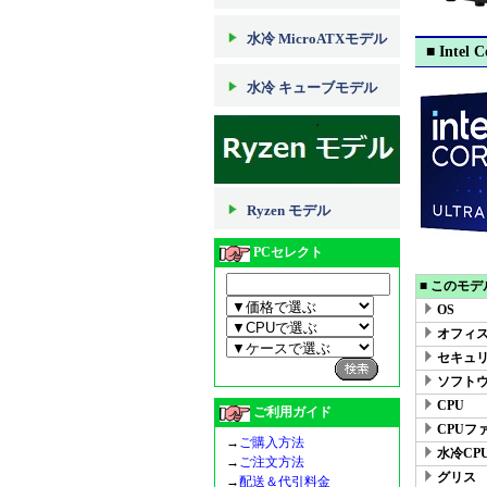
水冷 MicroATXモデル
■ Intel C
水冷 キューブモデル
Ryzen モデル
PCセレクト
■ このモデ
OS
オフィスs
セキュ
ソフト
CPU
ご利用ガイド
CPUフ
→
ご購入方法
水冷CP
→
ご注文方法
グリス
→
配送＆代引料金