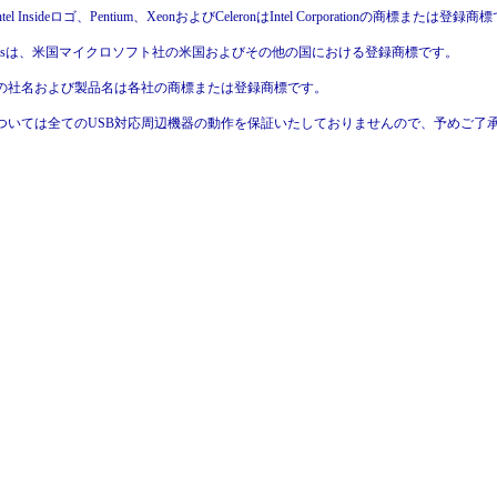
、Intel Insideロゴ、Pentium、XeonおよびCeleronはIntel Corporationの商標または登録
dowsは、米国マイクロソフト社の米国およびその他の国における登録商標です。
他の社名および製品名は各社の商標または登録商標です。
Bについては全てのUSB対応周辺機器の動作を保証いたしておりませんので、予めご了