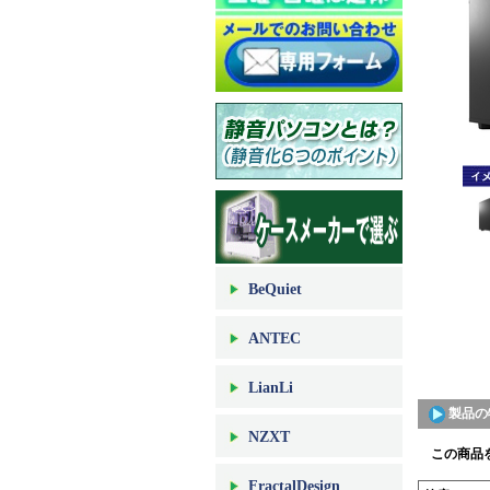
BeQuiet
ANTEC
LianLi
製品の
NZXT
この商品を
FractalDesign