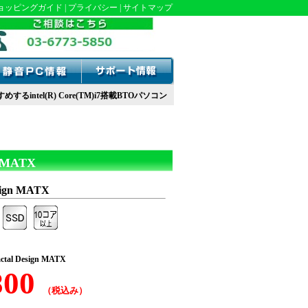
ョッピングガイド
|
プライバシー
|
サイトマップ
intel(R) Core(TM)i7搭載BTOパソコン
n MATX
esign MATX
actal Design MATX
,800
（税込み）