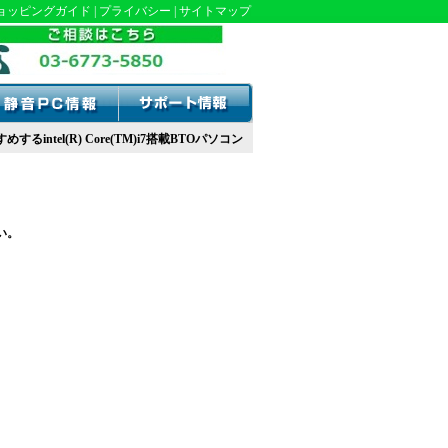
ョッピングガイド
|
プライバシー
|
サイトマップ
intel(R) Core(TM)i7搭載BTOパソコン
い。