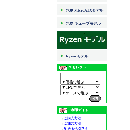
水冷 MicroATXモデル
水冷 キューブモデル
Ryzen モデル
PCセレクト
ご利用ガイド
→
ご購入方法
→
ご注文方法
→
配送＆代引料金