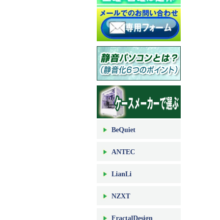
BeQuiet
ANTEC
LianLi
NZXT
FractalDesign