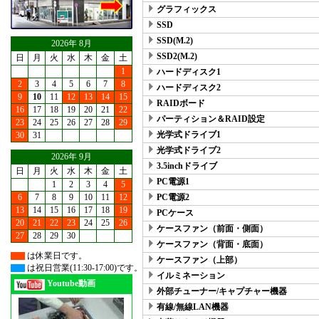
グラフィックス
SSD
SSD(M.2)
2026年 8月
SSD2(M.2)
日
月
火
水
木
金
土
1
ハードディスク1
2
3
4
5
6
7
8
ハードディスク2
9
10
11
12
13
14
15
RAIDボード
16
17
18
19
20
21
22
パーティション＆RAID設定
23
24
25
26
27
28
29
光学式ドライブ1
30
31
光学式ドライブ2
2026年 9月
3.5inchドライブ
日
月
火
水
木
金
土
PC電源1
1
2
3
4
5
6
7
8
9
10
11
12
PC電源2
13
14
15
16
17
18
19
PCケース
20
21
22
23
24
25
26
ケースファン（前面・側面）
27
28
29
30
ケースファン（背面・底面）
は休業日です。
ケースファン（上部）
は祝日営業(11:30-17:00)です。
イルミネーション
Youtube動画
外部チューナー/キャプチャー機器
有線/無線LAN機器