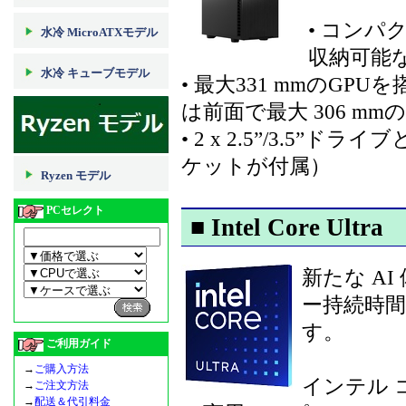
• コンパ
水冷 MicroATXモデル
収納可能
水冷 キューブモデル
• 最大331 mmのGP
は前面で最大 306 m
• 2 x 2.5”/3.5”ド
ケットが付属）
Ryzen モデル
PCセレクト
■ Intel Core Ultra
新たな A
ー持続時
す。
ご利用ガイド
→
ご購入方法
インテル コ
→
ご注文方法
→
配送＆代引料金