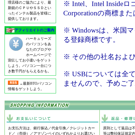
※ Intel、Intel Insid
理店様のご協力により、最
新鋭のＣＰＵやＳＳＤとい
Corporationの商
ったインテル製品を皆様に
提供しております。
※ Windowsは、
アフィリエイトのご案内
る登録商標です。
ハーキュリーズ
のパソコンをあ
なたのブログや
ホームページで
※ その他の社名およ
宣伝してお小遣いをゲット
しよう。パソコン一台につ
き数千円がもらえるかも。
※ USBについては全
ませんので、予めご了
→最新BTOパソコン
情報をゲットしよう。
お支払方法は、銀行振込／代金引換／クレジットカー
原則として返品は
ド／（売掛）／アマゾンペイのいずれかよりお選びい
等は弊社保証規定