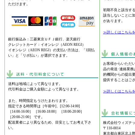
ただけます。
初期不良と該当す
該当しないことに
があります。
≫詳しくはこちら
銀行振込み：三菱東京ＵＦＪ銀行、楽天銀行
クレジットカード：イオンレジ（AEON REGI）
イオンレジ（AEON REGI）の支払い方法は、「1回払
い」と「リボ払い」が選択できます。
お客様からいただ
品の発送･連絡業務
的機関からの提出
提供することはご
送料は地域によって異なります。
代引料金はご購入金額によって異なります。
≫詳しくはこちら
また、時間指定もうけたまわります。
指定できる時間帯は［午前中]、[12:00-14:00]
［14:00-16:00］ ［16:00-18:00］ ［18:00-20:00］
［20:00-21:00］ です。
配送業者により異なるため、目安としてお考え下さ
株式会社ウィズテッ
い。
〒110-0014
東京都台東区北上野2