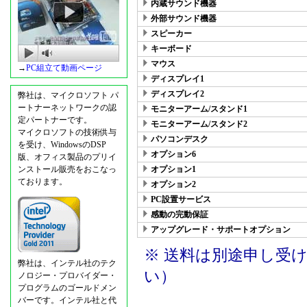
内蔵サウンド機器
外部サウンド機器
スピーカー
キーボード
マウス
→
PC組立て動画ページ
ディスプレイ1
ディスプレイ2
弊社は、マイクロソフト パ
ートナーネットワークの認
モニターアーム/スタンド1
定パートナーです。
モニターアーム/スタンド2
マイクロソフトの技術供与
パソコンデスク
を受け、WindowsのDSP
オプション6
版、オフィス製品のプリイ
ンストール販売をおこなっ
オプション1
ております。
オプション2
PC設置サービス
感動の完動保証
アップグレード・サポートオプション
※ 送料は別途申し受
弊社は、インテル社のテク
い）
ノロジー・プロバイダー・
プログラムのゴールドメン
バーです。インテル社と代