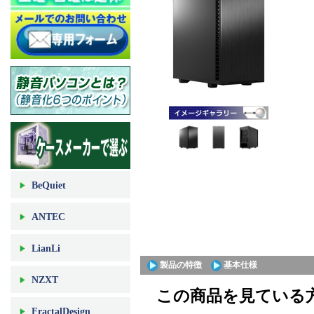
BeQuiet
ANTEC
LianLi
製品の特徴
基本仕様
NZXT
この商品を見ている方
FractalDesign