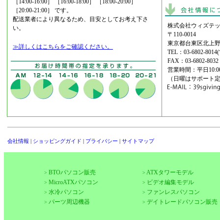
［14:00-16:00］ ［16:00-18:00］ ［18:00-20:00］
［20:00-21:00］ です。
配送業者により異なるため、目安としてお考え下さ
株式会社ウィズテッ
い。
〒110-0014
東京都台東区北上野2
≫詳しくはこちらをご確認ください。
TEL：03-6802-8
FAX：03-6802-8032
営業時間：平日10:00-
（日曜はサポート
会社情報
|
ショッピングガイド
|
プライバシー
|
サイトマップ
BTOパソコン販売
ATXタワーモデル
>
>
MicroATXパソコン
ビデオ編集モデル
>
>
水冷パソコン
ファンレスパソコン
>
>
パーツ周辺機器
デイトレードパソコン販売
>
>