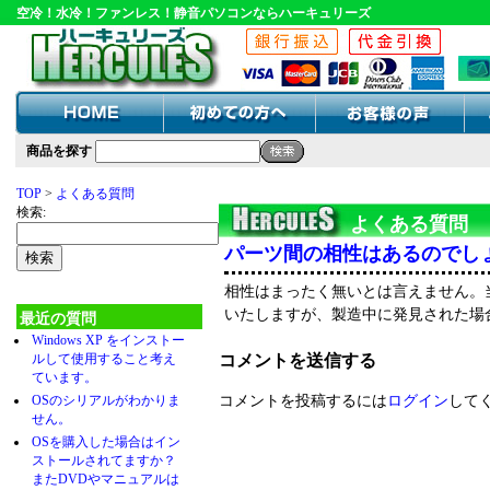
空冷！水冷！ファンレス！静音パソコンならハーキュリーズ
商品を探す
TOP
>
よくある質問
検索:
よくある質問
パーツ間の相性はあるのでし
相性はまったく無いとは言えません。
いたしますが、製造中に発見された場
最近の質問
Windows XP をインストー
コメントを送信する
ルして使用すること考え
ています。
コメントを投稿するには
ログイン
して
OSのシリアルがわかりま
せん。
OSを購入した場合はイン
ストールされてますか？
またDVDやマニュアルは