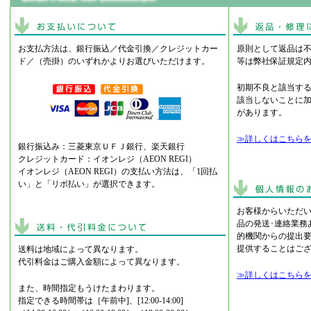
お支払方法は、銀行振込／代金引換／クレジットカー
原則として返品は
ド／（売掛）のいずれかよりお選びいただけます。
等は弊社保証規定
初期不良と該当す
該当しないことに
があります。
≫詳しくはこちら
銀行振込み：三菱東京ＵＦＪ銀行、楽天銀行
クレジットカード：イオンレジ（AEON REGI）
イオンレジ（AEON REGI）の支払い方法は、「1回払
い」と「リボ払い」が選択できます。
お客様からいただ
品の発送･連絡業務
的機関からの提出
提供することはご
送料は地域によって異なります。
代引料金はご購入金額によって異なります。
≫詳しくはこちら
また、時間指定もうけたまわります。
指定できる時間帯は［午前中]、[12:00-14:00]