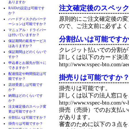
ありますか
注文確定後のスペッ
RAIDの設定は可能です
か？
原則的にご注文確定後の変
ハードディスクのパーテ
ーションは可能ですか？
ので、ご注文前に必ずよく
マニュアル・ドライバー
は付いていますか？
分割払いは可能です
保証期間の延長サービス
はありますか？
クレジット払いでの分割が
保証期間はどのくらいで
詳しくは以下のカード決済
すか？
申込者とお届先が別々に
http://www.vspec-bto.com/ae
できますか？
配達指定や時間指定は可
掛売りは可能ですか
能ですか？
店頭受渡しは可能です
掛売りは可能です。
か？
詳しくは以下の法人窓口を
納期はどのくらいです
か？
http://www.vspec-bto.com/v-
注文確定後のスペック変
掛売（売掛）でのお支払い
更は可能ですか？
があります。
分割払いは可能ですか？
審査のために以下の３点を
掛売りは可能ですか？