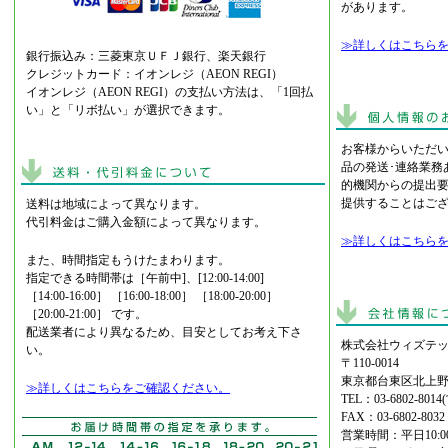
があります。
≫詳しくはこちら
銀行振込み：三菱東京ＵＦＪ銀行、楽天銀行
クレジットカード：イオンレジ（AEON REGI）
イオンレジ（AEON REGI）の支払い方法は、「1回払
い」と「リボ払い」が選択できます。
お客様からいただ
品の発送･連絡業務
的機関からの提出
提供することはご
送料は地域によって異なります。
代引料金はご購入金額によって異なります。
≫詳しくはこちら
また、時間指定もうけたまわります。
指定できる時間帯は［午前中]、[12:00-14:00]
［14:00-16:00］ ［16:00-18:00］ ［18:00-20:00］
［20:00-21:00］ です。
配送業者により異なるため、目安としてお考え下さ
株式会社ウィズテッ
い。
〒110-0014
東京都台東区北上野2
≫詳しくはこちらをご確認ください。
TEL：03-6802-8
FAX：03-6802-8032
営業時間：平日10:00-