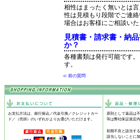
相性はまったく無いとは言
性は見積もり段階でご連絡
場合はお客様にご相談いた
見積書・請求書・納品
か？
各種書類は発行可能です。
す。
≪ 前の質問
お支払方法は、銀行振込／代金引換／クレジットカー
原則として返品は
ド／（売掛）のいずれかよりお選びいただけます。
等は弊社保証規定
初期不良と該当す
該当しないことに