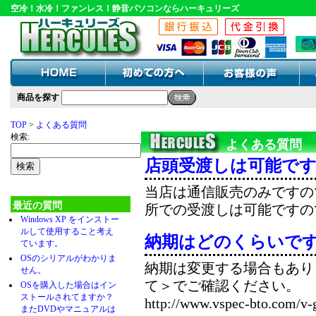
空冷！水冷！ファンレス！静音パソコンならハーキュリーズ
商品を探す
TOP
>
よくある質問
検索:
よくある質問
店頭受渡しは可能で
当店は通信販売のみですの
最近の質問
所での受渡しは可能ですの
Windows XP をインストー
ルして使用すること考え
納期はどのくらいで
ています。
OSのシリアルがわかりま
納期は変更する場合もあり
せん。
て＞でご確認ください。
OSを購入した場合はイン
ストールされてますか？
http://www.vspec-bto.com/v-
またDVDやマニュアルは