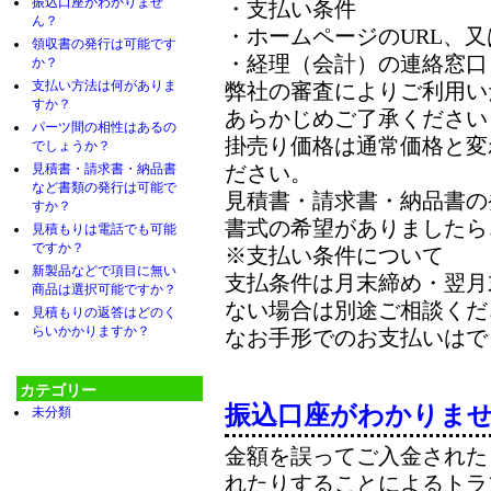
振込口座がわかりませ
・支払い条件
ん？
・ホームページのURL、又
領収書の発行は可能です
・経理（会計）の連絡窓口
か？
支払い方法は何がありま
弊社の審査によりご利用い
すか？
あらかじめご了承ください
パーツ間の相性はあるの
掛売り価格は通常価格と変
でしょうか？
見積書・請求書・納品書
ださい。
など書類の発行は可能で
見積書・請求書・納品書の
すか？
書式の希望がありましたら
見積もりは電話でも可能
ですか？
※支払い条件について
新製品などで項目に無い
支払条件は月末締め・翌月
商品は選択可能ですか？
ない場合は別途ご相談くだ
見積もりの返答はどのく
らいかかりますか？
なお手形でのお支払いはで
カテゴリー
振込口座がわかりま
未分類
金額を誤ってご入金された
れたりすることによるトラ