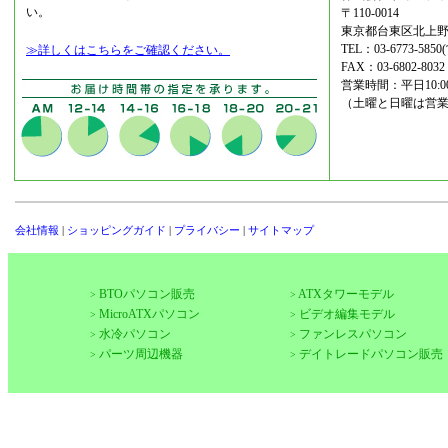
い。
〒110-0014
東京都台東区北上野2
TEL：03-6773-5
≫詳しくはこちらをご確認ください。
FAX：03-6802-8032
営業時間：平日10:00-1
（土曜と日曜は営
会社情報
|
ショッピングガイド
|
プライバシー
|
サイトマップ
BTOパソコン販売
ATXタワーモデル
>
>
MicroATXパソコン
ビデオ編集モデル
>
>
水冷パソコン
ファンレスパソコン
>
>
パーツ周辺機器
デイトレードパソコン販売
>
>