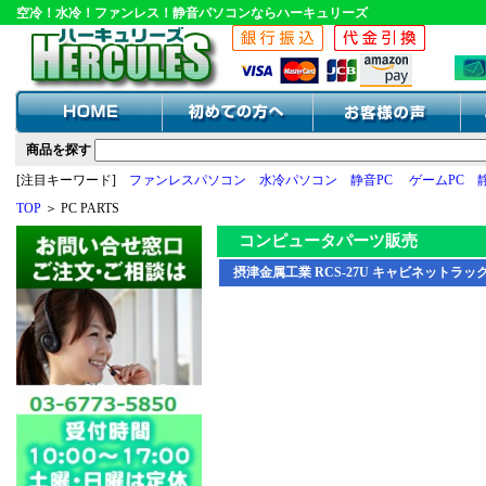
空冷！水冷！ファンレス！静音パソコンならハーキュリーズ
商品を探す
[注目キーワード]
ファンレスパソコン
水冷パソコン
静音PC
ゲームPC
TOP
＞ PC PARTS
コンピュータパーツ販売
摂津金属工業 RCS-27U キャビネットラック