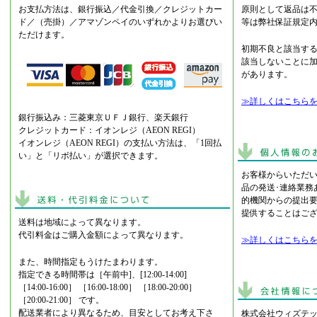
お支払方法は、銀行振込／代金引換／クレジットカー
原則として返品は
ド／（売掛）／アマゾンペイのいずれかよりお選びい
等は弊社保証規定
ただけます。
初期不良と該当す
該当しないことに
があります。
≫詳しくはこちら
銀行振込み：三菱東京ＵＦＪ銀行、楽天銀行
クレジットカード：イオンレジ（AEON REGI）
イオンレジ（AEON REGI）の支払い方法は、「1回払
い」と「リボ払い」が選択できます。
お客様からいただ
品の発送･連絡業務
的機関からの提出
提供することはご
送料は地域によって異なります。
代引料金はご購入金額によって異なります。
≫詳しくはこちら
また、時間指定もうけたまわります。
指定できる時間帯は［午前中]、[12:00-14:00]
［14:00-16:00］ ［16:00-18:00］ ［18:00-20:00］
［20:00-21:00］ です。
配送業者により異なるため、目安としてお考え下さ
株式会社ウィズテッ