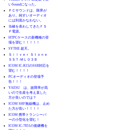
いSoundになった。
ＰＣサウンドは、限界が
あり。純すいオーディオ
には到底かなわない。
当確を表わしてきたＦＳ
Ｐ電源。
HTPCケースの新機種の登
場を望む！！！！！
SYTHE 超天。
Ｓｉｌｖｅｒ Ｓｔｏｎｅ
ＳＳＴ-ＭＬ０３Ｂ
ICOM IC-R15のSSB対応を
望む！！！！
PCオーディオの登場予
告！！！
YAESU は、故障率が高
いので生産を考え直した
方が良いのでは？
ICOM SHF無線機は、止め
た方が良い！！！！
ICOM 携帯トランシーバ
ーの小型化を望む！
ICOM IC-7851の後継機を