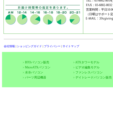
TEL：03-6802-8
FAX：03-6802-8032
営業時間：平日10:00-
（日曜はサポート
会社情報
|
ショッピングガイド
|
プライバシー
|
サイトマップ
BTOパソコン販売
ATXタワーモデル
>
>
MicroATXパソコン
ビデオ編集モデル
>
>
水冷パソコン
ファンレスパソコン
>
>
パーツ周辺機器
デイトレードパソコン販売
>
>