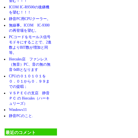
望む！！！
ICOM IC-R9500の後継機
を望む！！！
静音PC用CPUクーラー。
無線事。ICOM IC-9300
の再登場を望む。
PCコードをモールス信号
モドキにすることで、2進
数よりBIT数が増加と同
等。
Hercules店 ファンレス
（無音）PC、音の無の無
音 0dBとなります
CPUの０１０１０１を
０．０１から０．９９ま
での提唱；
ＶＳＰＥＣの支店 静音
ＰＣ の Hercules（ハーキ
ュリーズ）
Windows11
静音PCのこと.
最近のコメント