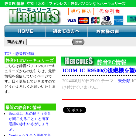
静音PC情報 - 空冷！水冷！ファンレス！静音パソコンならハーキュリーズ
商品を探す
TOP
>
静音PC情報
静音PCのハーキュリーズ
静音PC情報
こちらは静音パソコンのハーキ
ICOM IC-R9500の後継機
ュリーズからのお知らせ、最新
情報を発信していくページで
2024年6月30日23:09
テーマ－
未分類
I
す。日々更新していきますので
どうかよろしくお願いいたしま
け付けていません。
す。
.
最近の静音PC情報
Soundは、耳の良さ（高音
が聞こえること）と潜在
意識のきれいさがしょう
ぶ。
Youtube システム更新で良