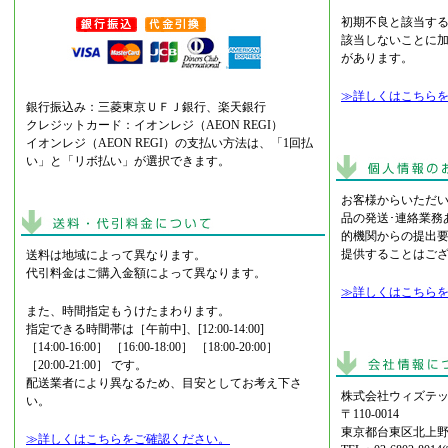
初期不良と該当す
該当しないことに
があります。
≫詳しくはこちら
銀行振込み：三菱東京ＵＦＪ銀行、楽天銀行
クレジットカード：イオンレジ（AEON REGI）
イオンレジ（AEON REGI）の支払い方法は、「1回払
い」と「リボ払い」が選択できます。
お客様からいただ
品の発送･連絡業務
的機関からの提出
提供することはご
送料は地域によって異なります。
代引料金はご購入金額によって異なります。
≫詳しくはこちら
また、時間指定もうけたまわります。
指定できる時間帯は［午前中]、[12:00-14:00]
［14:00-16:00］ ［16:00-18:00］ ［18:00-20:00］
［20:00-21:00］ です。
配送業者により異なるため、目安としてお考え下さ
株式会社ウィズテッ
い。
〒110-0014
東京都台東区北上野2
≫詳しくはこちらをご確認ください。