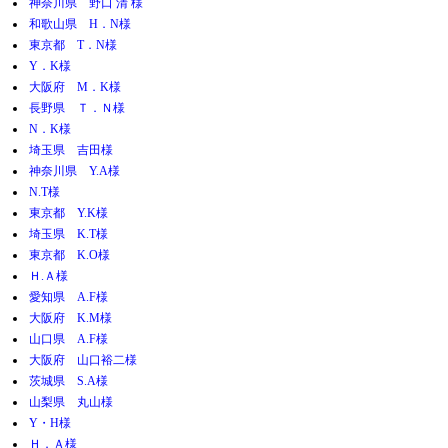
神奈川県 野口 清 様
和歌山県 H．N様
東京都 T．N様
Y．K様
大阪府 M．K様
長野県 Ｔ．Ｎ様
N．K様
埼玉県 吉田様
神奈川県 Y.A様
N.T様
東京都 Y.K様
埼玉県 K.T様
東京都 K.O様
Ｈ.Ａ様
愛知県 A.F様
大阪府 K.M様
山口県 A.F様
大阪府 山口裕二様
茨城県 S.A様
山梨県 丸山様
Y・H様
Ｈ．Ａ様