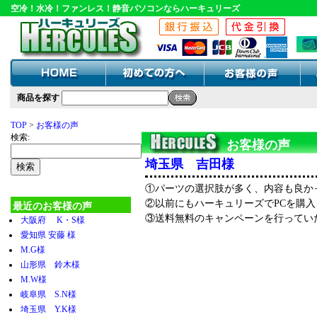
空冷！水冷！ファンレス！静音パソコンならハーキュリーズ
商品を探す
TOP
>
お客様の声
検索:
お客様の声
埼玉県 吉田様
①パーツの選択肢が多く、内容も良か
②以前にもハーキュリーズでPCを購
最近のお客様の声
③送料無料のキャンペーンを行ってい
大阪府 K・S様
愛知県 安藤 様
M.G様
山形県 鈴木様
M.W様
岐阜県 S.N様
埼玉県 Y.K様