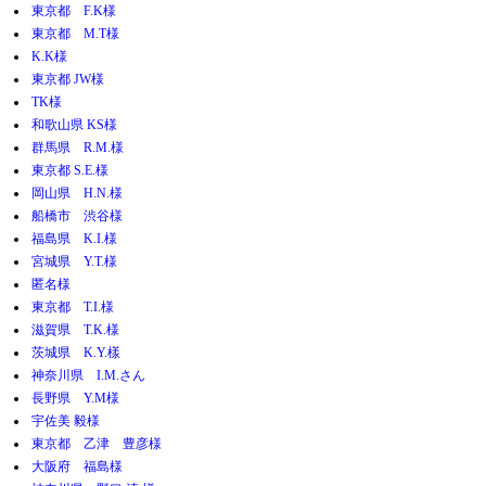
東京都 F.K様
東京都 M.T様
K.K様
東京都 JW様
TK様
和歌山県 KS様
群馬県 R.M.様
東京都 S.E.様
岡山県 H.N.様
船橋市 渋谷様
福島県 K.I.様
宮城県 Y.T.様
匿名様
東京都 T.I.様
滋賀県 T.K.様
茨城県 K.Y.樣
神奈川県 I.M.さん
長野県 Y.M様
宇佐美 毅様
東京都 乙津 豊彦様
大阪府 福島様