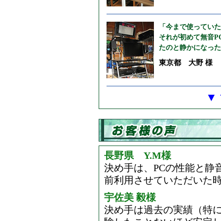
「今まで使っていた
それが初めて無音P
たのと静かになった
東京都 大野 様
▼
長野県 Y.M様
決め手は、PCの性能と静
前利用させていただいた
宇佐美 毅様
決め手は過去の実績（特