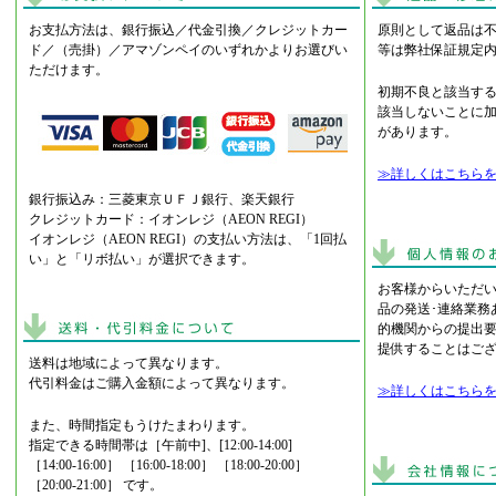
お支払方法は、銀行振込／代金引換／クレジットカー
原則として返品は
ド／（売掛）／アマゾンペイのいずれかよりお選びい
等は弊社保証規定
ただけます。
初期不良と該当す
該当しないことに
があります。
≫詳しくはこちら
銀行振込み：三菱東京ＵＦＪ銀行、楽天銀行
クレジットカード：イオンレジ（AEON REGI）
イオンレジ（AEON REGI）の支払い方法は、「1回払
い」と「リボ払い」が選択できます。
お客様からいただ
品の発送･連絡業務
的機関からの提出
提供することはご
送料は地域によって異なります。
代引料金はご購入金額によって異なります。
≫詳しくはこちら
また、時間指定もうけたまわります。
指定できる時間帯は［午前中]、[12:00-14:00]
［14:00-16:00］ ［16:00-18:00］ ［18:00-20:00］
［20:00-21:00］ です。