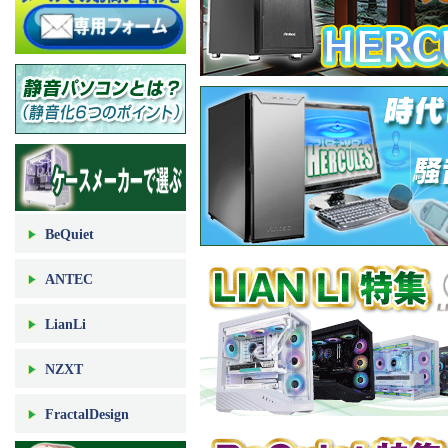
BeQuiet
ANTEC
LianLi
NZXT
FractalDesign