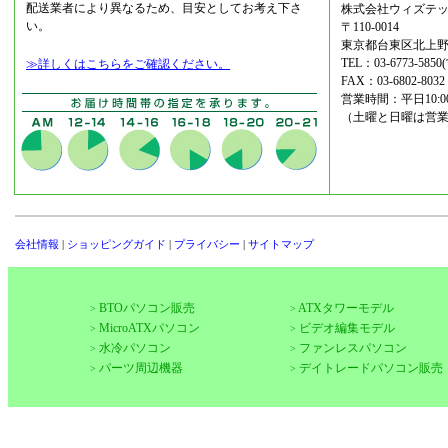
配送業者により異なるため、目安としてお考え下さ
株式会社ウィズテッ
い。
〒110-0014
東京都台東区北上野2
TEL：03-6773-5
≫詳しくはこちらをご確認ください。
FAX：03-6802-8032
営業時間：平日10:00-1
（土曜と日曜は営
会社情報
|
ショッピングガイド
|
プライバシー
|
サイトマップ
BTOパソコン販売
ATXタワーモデル
>
>
MicroATXパソコン
ビデオ編集モデル
>
>
水冷パソコン
ファンレスパソコン
>
>
パーツ周辺機器
デイトレードパソコン販売
>
>