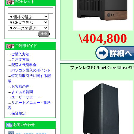
PCセレクト
\404,800
ご利用ガイド
→
ご購入方法
→
ご注文方法
→
配送＆代引料金
ファンレスPC/Intel Core Ultra AT
→
パソコン購入のポイント
→
特定商取引法に関する記
載
→
お客様の声
→
よくある質問
→
ユーザーサポート
→
サポートメニュー・価格
表
→
保証規定
お問い合わせ