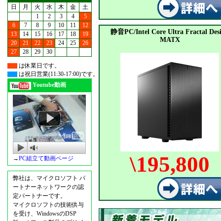
日
月
火
水
木
金
土
1
2
3
4
5
6
7
8
9
10
11
12
静音PC/Intel Core Ultra Fractal Des
13
14
15
16
17
18
19
MATX
20
21
22
23
24
25
26
27
28
29
30
は休業日です。
は祝日営業(11:30-17:00)です。
Youtube動画
\195,800
→
PC組立て動画ページ
弊社は、マイクロソフト パ
ートナーネットワークの認
定パートナーです。
マイクロソフトの技術供与
を受け、WindowsのDSP