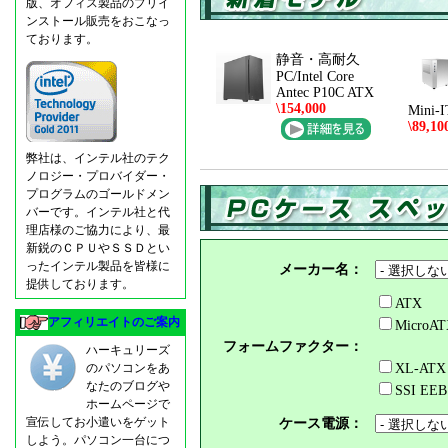
版、オフィス製品のプリイ
ンストール販売をおこなっ
ております。
静音・高耐久
PC/Intel Core
Antec P10C ATX
\154,000
Mini-
\89,10
弊社は、インテル社のテク
ノロジー・プロバイダー・
プログラムのゴールドメン
バーです。インテル社と代
理店様のご協力により、最
新鋭のＣＰＵやＳＳＤとい
ったインテル製品を皆様に
メーカー名：
提供しております。
ATX
アフィリエイトのご案内
MicroA
フォームファクター：
ハーキュリーズ
のパソコンをあ
XL-ATX
なたのブログや
SSI EEB
ホームページで
宣伝してお小遣いをゲット
ケース電源：
しよう。パソコン一台につ