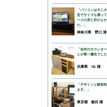
「パソコンはモニタ
定でサイズも測って
ースの見た目がよか
た。」
神奈川県 野口 清
「自作のカウンター
とが第一優先でした
兵庫県 SK 様
「デザインと静音性
ます。」
東京都 餘目 様